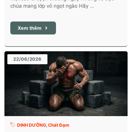
chúa mang lớp vỏ ngọt ngào Hãy …
Xem thêm
22/06/2026
DINH DƯỠNG
,
Chất Đạm