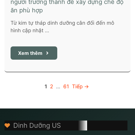
người trưởng thành để xây dựng chế độ
ăn phù hợp
Từ kim tự tháp dinh dưỡng cân đối đến mô
hình cập nhật …
Xem thêm
Trang
Trang
Trang
1
2
…
61
Tiếp
→
Dinh Dưỡng US