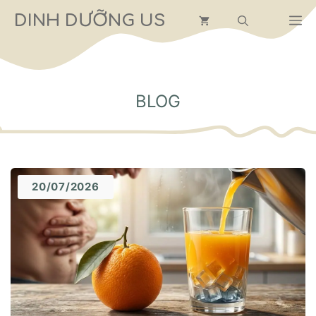
Chuyển
DINH DƯỠNG US
M
đến
nội
dung
BLOG
20/07/2026