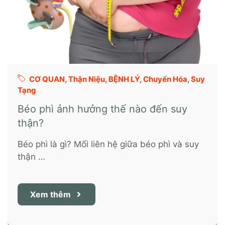
CƠ QUAN
,
Thận Niệu
,
BỆNH LÝ
,
Chuyển Hóa
,
Suy
Tạng
Béo phì ảnh hưởng thế nào đến suy
thận?
Béo phì là gì? Mối liên hệ giữa béo phì và suy
thận …
Xem thêm