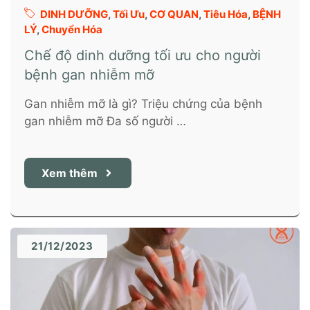
DINH DƯỠNG
,
Tối Ưu
,
CƠ QUAN
,
Tiêu Hóa
,
BỆNH
LÝ
,
Chuyển Hóa
Chế độ dinh dưỡng tối ưu cho người
bệnh gan nhiễm mỡ
Gan nhiễm mỡ là gì? Triệu chứng của bệnh
gan nhiễm mỡ Đa số người …
Xem thêm
21/12/2023