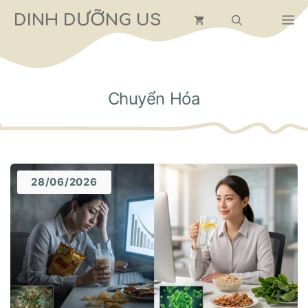
Chuyển
DINH DƯỠNG US
M
đến
nội
dung
Chuyển Hóa
28/06/2026