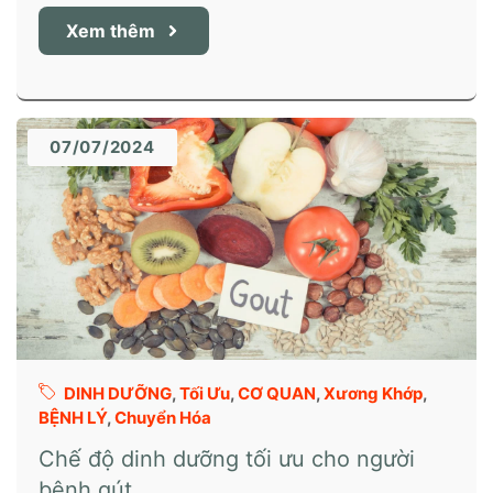
Xem thêm
07/07/2024
DINH DƯỠNG
,
Tối Ưu
,
CƠ QUAN
,
Xương Khớp
,
BỆNH LÝ
,
Chuyển Hóa
Chế độ dinh dưỡng tối ưu cho người
bệnh gút