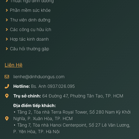
Thuật ngữ dinh dưỡng
Phần mềm sức khỏe
Thư viện dinh dưỡng
Các công cụ hữu ích
Hợp tác kinh doanh
Câu hỏi thường gặp
Liên Hệ
lienhe@dinhduongus.com
Hotline:
Bs. Anh
0937.026.095
Trụ sở chính:
64 Đường 47, Phường Tân Tạo, TP. HCM
Địa điểm tiếp khách:
• Tầng 2, Tòa nhà Terra Royal Tower, Số 280 Nam Kỳ Khởi
Nghĩa, P. Xuân Hòa, TP. HCM
• Tầng 7, Tòa nhà Hanoi Centerpoint, Số 27 Lê Văn Lương,
P. Yên Hòa, TP. Hà Nội