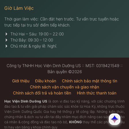
Giờ Làm Việc
Thời gian làm việc: Cần đặt hẹn trước. Tư vấn trực tuyến hoặc
trực tiếp tại trụ sở/ điểm tiếp khách.
Thứ Hai – Sáu: 19:00 – 22:00
Thứ Bảy: 09:30 – 12:00
Chủ nhật & ngày lễ: Nghỉ.
Công ty TNHH Học Viện Dinh Dưỡng US :: MST: 0319421549 ::
Bản quyền ©2026
Giới thiệu
Điều khoản
Chính sách bảo mật thông tin
Chính sách vận chuyển và giao nhận
Chính sách đổi trả và hoàn tiền
Hình thức thanh toán
Học Viện Dinh Dưỡng US
là dơn vị đào tạo kỹ năng, với các chương trình
đào tạo & tư vấn giải pháp chăm sóc sức khỏe từ Hoa Kỳ, không trực thuộc
Viện Dinh Dưỡng Quốc Gia hay hệ thống y tế công lập. Những kiến thức,
chứng nhận & dịch vụ tư vấn tại đây nhằm mục đích nâng cao sức khỏe cho
Đã thêm item vào giỏ hàng.
Thanh toán
cá nhân & cộng đồng và đào tạo nội bộ,
KHÔNG
thay thế các phác đồ điều
0 item -
0
₫
trị hay văn bằng y khoa chính quy.