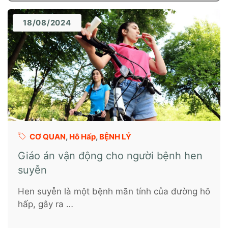
18/08/2024
CƠ QUAN
,
Hô Hấp
,
BỆNH LÝ
Giáo án vận động cho người bệnh hen
suyễn
Hen suyễn là một bệnh mãn tính của đường hô
hấp, gây ra …