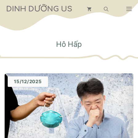
Chuyển
DINH DƯỠNG US
M
đến
nội
dung
Hô Hấp
15/12/2025