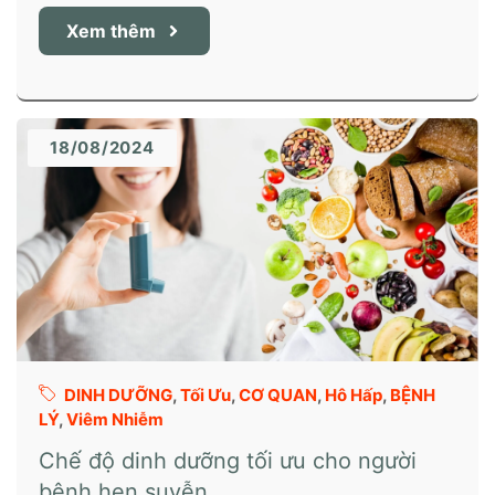
Xem thêm
18/08/2024
DINH DƯỠNG
,
Tối Ưu
,
CƠ QUAN
,
Hô Hấp
,
BỆNH
LÝ
,
Viêm Nhiễm
Chế độ dinh dưỡng tối ưu cho người
bệnh hen suyễn