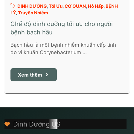
DINH DƯỠNG
,
Tối Ưu
,
CƠ QUAN
,
Hô Hấp
,
BỆNH
LÝ
,
Truyền Nhiễm
Chế độ dinh dưỡng tối ưu cho người
bệnh bạch hầu
Bạch hầu là một bệnh nhiễm khuẩn cấp tính
do vi khuẩn Corynebacterium …
Xem thêm
Dinh Dưỡng US