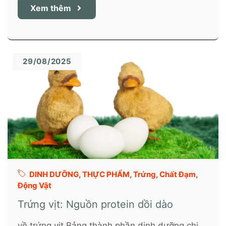
Xem thêm
29/08/2025
DINH DƯỠNG
,
THỰC PHẨM
,
Trứng
,
Chất Đạm
,
Động Vật
Trứng vịt: Nguồn protein dồi dào
về trứng vịt Bảng thành phần dinh dưỡng chi