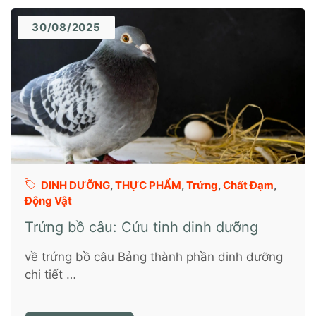
30/08/2025
DINH DƯỠNG
,
THỰC PHẨM
,
Trứng
,
Chất Đạm
,
Động Vật
Trứng bồ câu: Cứu tinh dinh dưỡng
về trứng bồ câu Bảng thành phần dinh dưỡng
chi tiết …