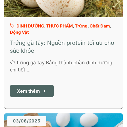
DINH DƯỠNG
,
THỰC PHẨM
,
Trứng
,
Chất Đạm
,
Động Vật
Trứng gà tây: Nguồn protein tối ưu cho
sức khỏe
về trứng gà tây Bảng thành phần dinh dưỡng
chi tiết …
Xem thêm
03/08/2025