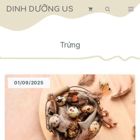
Chuyển
DINH DƯỠNG US
M
đến
nội
dung
Trứng
01/09/2025