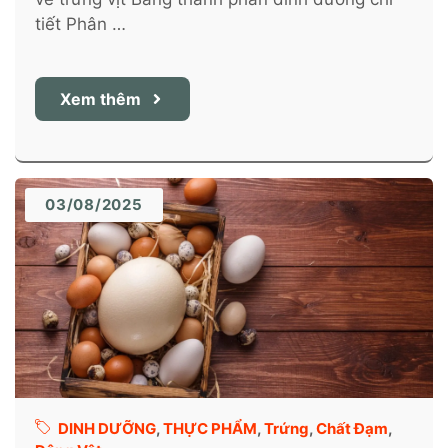
tiết Phân …
Xem thêm
03/08/2025
DINH DƯỠNG
,
THỰC PHẨM
,
Trứng
,
Chất Đạm
,