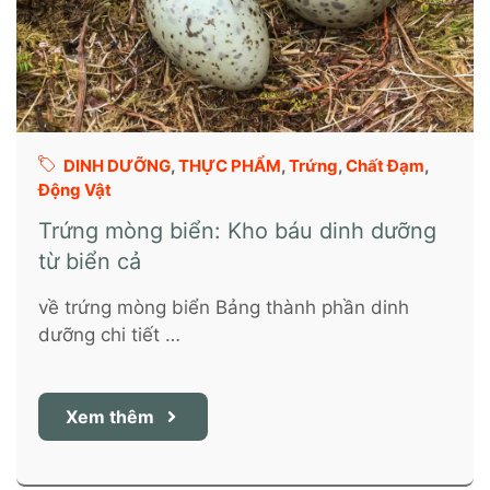
DINH DƯỠNG
,
THỰC PHẨM
,
Trứng
,
Chất Đạm
,
Động Vật
Trứng mòng biển: Kho báu dinh dưỡng
từ biển cả
về trứng mòng biển Bảng thành phần dinh
dưỡng chi tiết …
Xem thêm