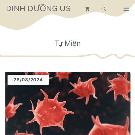
Chuyển
DINH DƯỠNG US
M
đến
nội
dung
Tự Miễn
26/08/2024