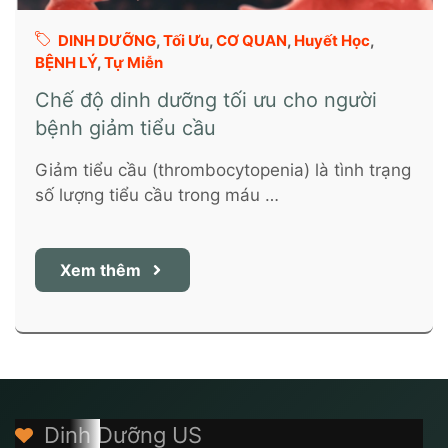
DINH DƯỠNG
,
Tối Ưu
,
CƠ QUAN
,
Huyết Học
,
BỆNH LÝ
,
Tự Miễn
Chế độ dinh dưỡng tối ưu cho người
bệnh giảm tiểu cầu
Giảm tiểu cầu (thrombocytopenia) là tình trạng
số lượng tiểu cầu trong máu …
Xem thêm
Dinh Dưỡng US