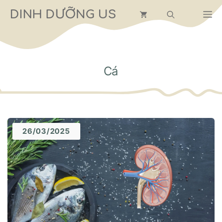
Chuyển
DINH DƯỠNG US
M
đến
nội
dung
Cá
26/03/2025