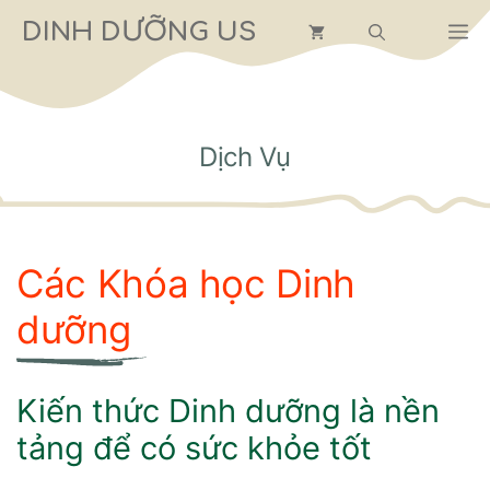
Chuyển
DINH DƯỠNG US
M
đến
nội
dung
Dịch Vụ
Các Khóa học Dinh
dưỡng
Kiến thức Dinh dưỡng là nền
tảng để có sức khỏe tốt