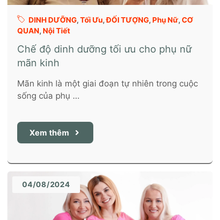
DINH DƯỠNG
,
Tối Ưu
,
ĐỐI TƯỢNG
,
Phụ Nữ
,
CƠ
QUAN
,
Nội Tiết
Chế độ dinh dưỡng tối ưu cho phụ nữ
mãn kinh
Mãn kinh là một giai đoạn tự nhiên trong cuộc
sống của phụ …
Xem thêm
04/08/2024