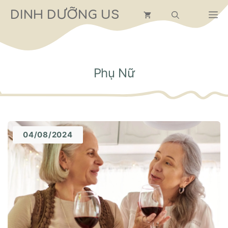
Chuyển
DINH DƯỠNG US
M
đến
nội
dung
Phụ Nữ
04/08/2024