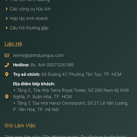
Các công cụ hữu ích
Hợp tác kinh doanh
Câu hỏi thường gặp
Liên Hệ
lienhe@dinhduongus.com
Hotline:
Bs. Anh
0937.026.095
Trụ sở chính:
64 Đường 47, Phường Tân Tạo, TP. HCM
Địa điểm tiếp khách:
• Tầng 2, Tòa nhà Terra Royal Tower, Số 280 Nam Kỳ Khởi
Nghĩa, P. Xuân Hòa, TP. HCM
• Tầng 7, Tòa nhà Hanoi Centerpoint, Số 27 Lê Văn Lương,
P. Yên Hòa, TP. Hà Nội
Giờ Làm Việc
Thời gian làm việc: Cần đặt hẹn trước. Tư vấn trực tuyến hoặc