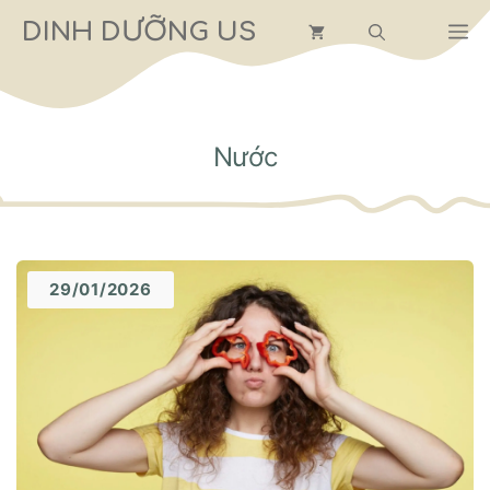
Chuyển
DINH DƯỠNG US
M
đến
nội
dung
Nước
29/01/2026