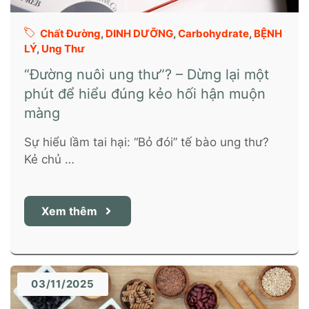
Chất Đường
,
DINH DƯỠNG
,
Carbohydrate
,
BỆNH
LÝ
,
Ung Thư
“Đường nuôi ung thư”? – Dừng lại một
phút để hiểu đúng kẻo hối hận muộn
màng
Sự hiểu lầm tai hại: “Bỏ đói” tế bào ung thư?
Kẻ chủ …
Xem thêm
03/11/2025