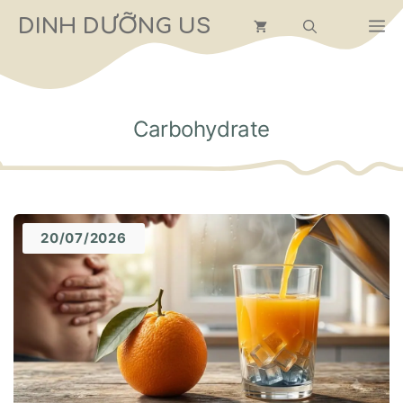
Chuyển
DINH DƯỠNG US
M
đến
nội
dung
Carbohydrate
20/07/2026