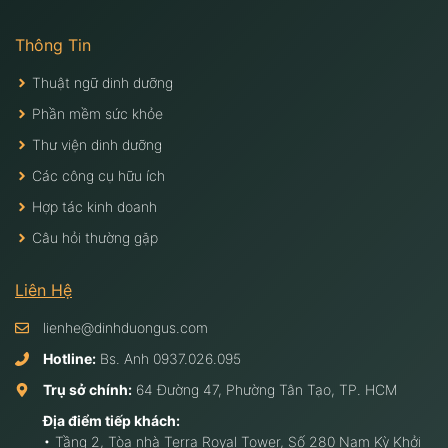
Thông Tin
Thuật ngữ dinh dưỡng
Phần mềm sức khỏe
Thư viện dinh dưỡng
Các công cụ hữu ích
Hợp tác kinh doanh
Câu hỏi thường gặp
Liên Hệ
lienhe@dinhduongus.com
Hotline:
Bs. Anh
0937.026.095
Trụ sở chính:
64 Đường 47, Phường Tân Tạo, TP. HCM
Địa điểm tiếp khách:
• Tầng 2, Tòa nhà Terra Royal Tower, Số 280 Nam Kỳ Khởi