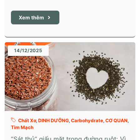
Xem thêm
14/12/2025
Chất Xơ
,
DINH DƯỠNG
,
Carbohydrate
,
CƠ QUAN
,
Tim Mạch
“Sát thủ” giấu mặt trong đường ruột: Vì