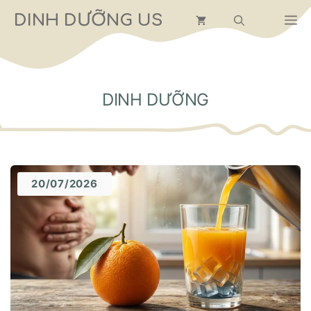
Chuyển
DINH DƯỠNG US
M
đến
nội
dung
DINH DƯỠNG
20/07/2026