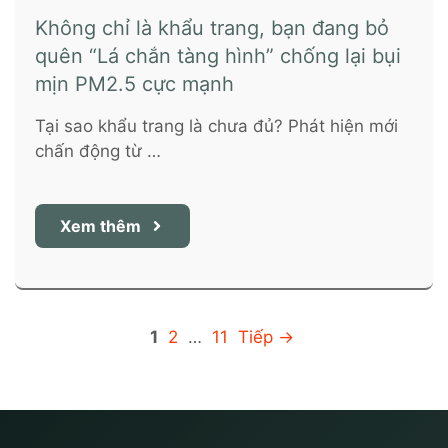
Không chỉ là khẩu trang, bạn đang bỏ
quên “Lá chắn tàng hình” chống lại bụi
mịn PM2.5 cực mạnh
Tại sao khẩu trang là chưa đủ? Phát hiện mới
chấn động từ …
Xem thêm
Trang
Trang
Trang
1
2
…
11
Tiếp
→