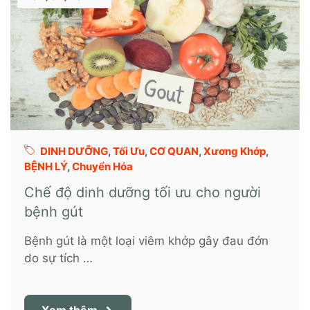
DINH DƯỠNG
,
Tối Ưu
,
CƠ QUAN
,
Xương Khớp
,
BỆNH LÝ
,
Chuyển Hóa
Chế độ dinh dưỡng tối ưu cho người
bệnh gút
Bệnh gút là một loại viêm khớp gây đau đớn
do sự tích …