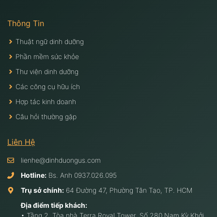
Thông Tin
Thuật ngữ dinh dưỡng
Phần mềm sức khỏe
Thư viện dinh dưỡng
Các công cụ hữu ích
Hợp tác kinh doanh
Câu hỏi thường gặp
Liên Hệ
lienhe@dinhduongus.com
Hotline:
Bs. Anh
0937.026.095
Trụ sở chính:
64 Đường 47, Phường Tân Tạo, TP. HCM
Địa điểm tiếp khách:
• Tầng 2, Tòa nhà Terra Royal Tower, Số 280 Nam Kỳ Khởi