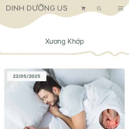
Chuyển
DINH DƯỠNG US
M
đến
nội
dung
Xương Khớp
22/05/2025