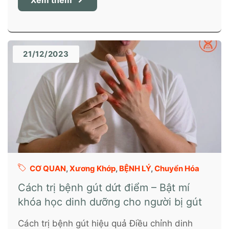
Xem thêm
21/12/2023
CƠ QUAN
,
Xương Khớp
,
BỆNH LÝ
,
Chuyển Hóa
Cách trị bệnh gút dứt điểm – Bật mí
khóa học dinh dưỡng cho người bị gút
Cách trị bệnh gút hiệu quả Điều chỉnh dinh