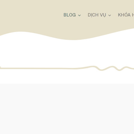
BLOG
DỊCH VỤ
KHÓA 