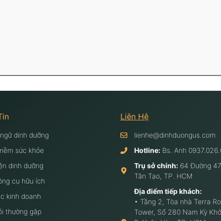
Tin
Liên Hệ
 ngữ dinh dưỡng
lienhe@dinhduongus.com
mềm sức khỏe
Hotline:
Bs. Anh
0937.026.
ện dinh dưỡng
Trụ sở chính:
64 Đường 47
Tân Tạo, TP. HCM
ông cụ hữu ích
Địa điểm tiếp khách:
c kinh doanh
• Tầng 2, Tòa nhà Terra Ro
ỏi thường gặp
Tower, Số 280 Nam Kỳ Khở