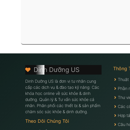
Thông 
Dinh Dưỡng US
Thuật
Dinh Dưỡng US là đơn vị tư nhân cung
cấp các dịch vụ & đào tạo kỹ năng: Các
Phần 
khóa học online về sức khỏe & dinh
Thư vi
dưỡng. Quản lý & Tư vấn sức khỏe cá
nhân. Phân phối các thiết bị & sản phẩm
Các c
chăm sóc sức khỏe & dinh dưỡng.
Hợp tá
Theo Dõi Chúng Tôi
Câu h