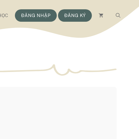
HỌC
ĐĂNG NHẬP
ĐĂNG KÝ