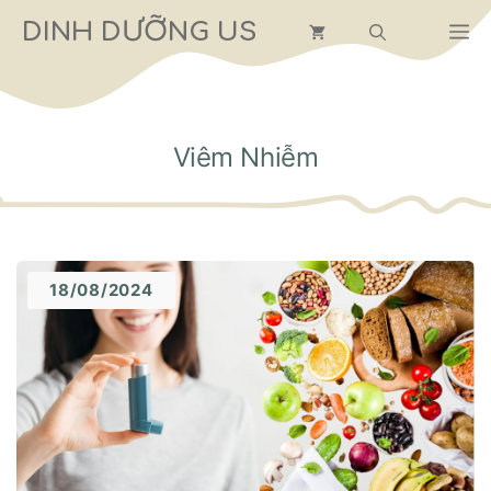
Chuyển
DINH DƯỠNG US
M
đến
nội
dung
Viêm Nhiễm
18/08/2024