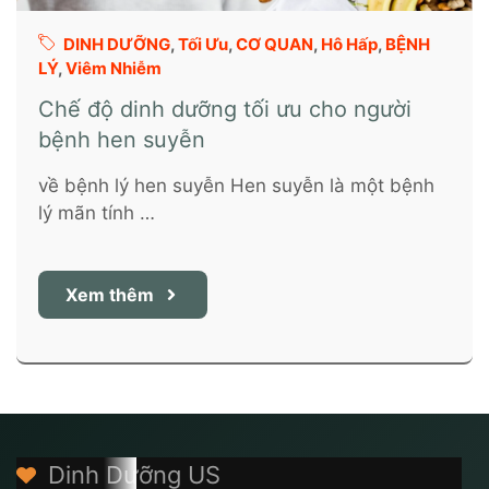
DINH DƯỠNG
,
Tối Ưu
,
CƠ QUAN
,
Hô Hấp
,
BỆNH
LÝ
,
Viêm Nhiễm
Chế độ dinh dưỡng tối ưu cho người
bệnh hen suyễn
về bệnh lý hen suyễn Hen suyễn là một bệnh
lý mãn tính …
Xem thêm
Dinh Dưỡng US