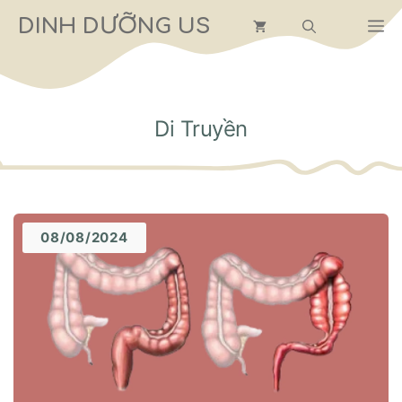
Chuyển
DINH DƯỠNG US
M
đến
nội
dung
Di Truyền
08/08/2024