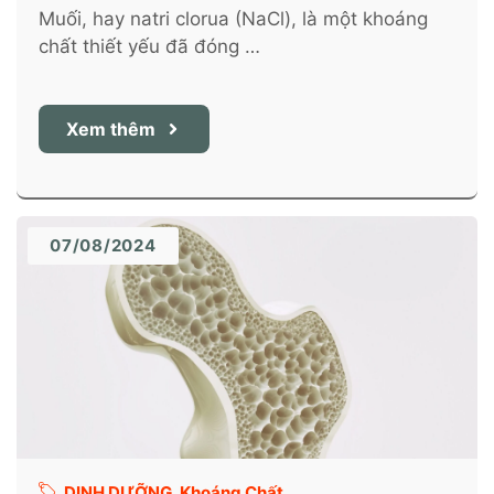
Muối, hay natri clorua (NaCl), là một khoáng
chất thiết yếu đã đóng …
Xem thêm
07/08/2024
DINH DƯỠNG
,
Khoáng Chất