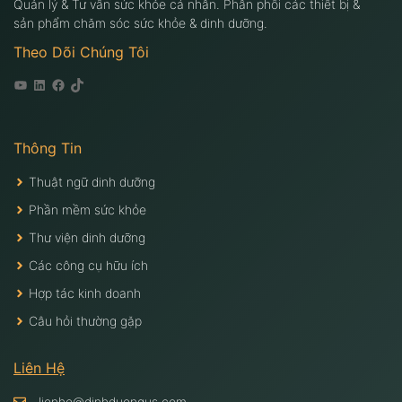
Quản lý & Tư vấn sức khỏe cá nhân. Phân phối các thiết bị &
sản phẩm chăm sóc sức khỏe & dinh dưỡng.
Theo Dõi Chúng Tôi
Youtube
Linkedin
Facebook
Tiktok
Thông Tin
Thuật ngữ dinh dưỡng
Phần mềm sức khỏe
Thư viện dinh dưỡng
Các công cụ hữu ích
Hợp tác kinh doanh
Câu hỏi thường gặp
Liên Hệ
lienhe@dinhduongus.com