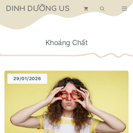
Chuyển
DINH DƯỠNG US
M
đến
nội
dung
Khoáng Chất
29/01/2026