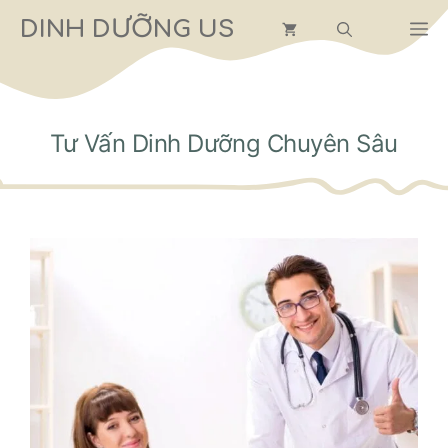
Chuyển
DINH DƯỠNG US
M
đến
nội
dung
Tư Vấn Dinh Dưỡng Chuyên Sâu