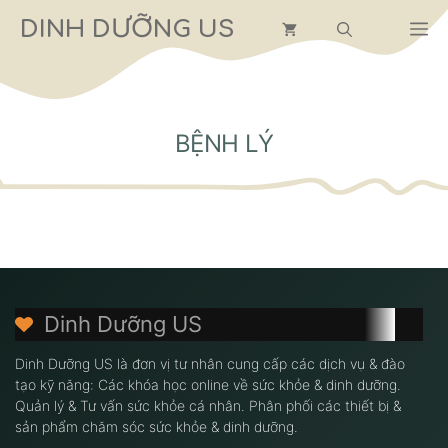
Chuyển
DINH DƯỠNG US
M
đến
nội
dung
BỆNH LÝ
Dinh Dưỡng US
Dinh Dưỡng US là đơn vị tư nhân cung cấp các dịch vụ & đào
tạo kỹ năng: Các khóa học online về sức khỏe & dinh dưỡng.
Quản lý & Tư vấn sức khỏe cá nhân. Phân phối các thiết bị &
sản phẩm chăm sóc sức khỏe & dinh dưỡng.