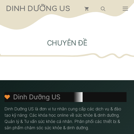
Chuyển
DINH DƯỠNG US
M
đến
nội
dung
CHUYÊN ĐỀ
Dinh Dưỡng US
Dinh Dưỡng US là đơn vị tư nhân cung cấp các dịch vụ & đào
tạo kỹ năng: Các khóa học online về sức khỏe & dinh dưỡng.
Quản lý & Tư vấn sức khỏe cá nhân. Phân phối các thiết bị &
sản phẩm chăm sóc sức khỏe & dinh dưỡng.