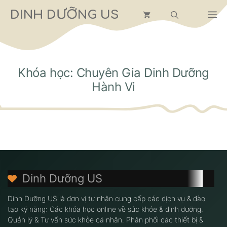
Chuyển
DINH DƯỠNG US
M
đến
nội
dung
Khóa học: Chuyên Gia Dinh Dưỡng
Hành Vi
Dinh Dưỡng US
Dinh Dưỡng US là đơn vị tư nhân cung cấp các dịch vụ & đào
tạo kỹ năng: Các khóa học online về sức khỏe & dinh dưỡng.
Quản lý & Tư vấn sức khỏe cá nhân. Phân phối các thiết bị &