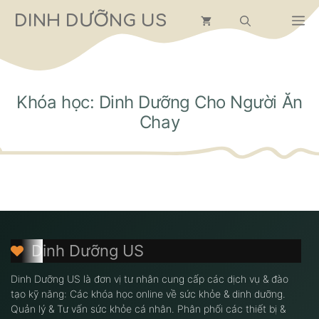
Chuyển
DINH DƯỠNG US
M
đến
nội
dung
Khóa học: Dinh Dưỡng Cho Người Ăn
Chay
Dinh Dưỡng US
Dinh Dưỡng US là đơn vị tư nhân cung cấp các dịch vụ & đào
tạo kỹ năng: Các khóa học online về sức khỏe & dinh dưỡng.
Quản lý & Tư vấn sức khỏe cá nhân. Phân phối các thiết bị &