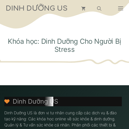
Chuyển
DINH DƯỠNG US
M
đến
nội
dung
Khóa học: Dinh Dưỡng Cho Người Bị
Stress
Dinh Dưỡng US
Dinh Dưỡng US là đơn vị tư nhân cung cấp các dịch vụ & đào
tạo kỹ năng: Các khóa học online về sức khỏe & dinh dưỡng.
Quản lý & Tư vấn sức khỏe cá nhân. Phân phối các thiết bị &