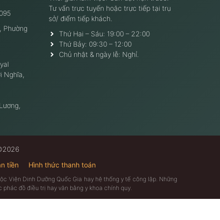
Tư vấn trực tuyến hoặc trực tiếp tại trụ
095
sở/ điểm tiếp khách.
, Phường
Thứ Hai – Sáu: 19:00 – 22:00
Thứ Bảy: 09:30 – 12:00
Chủ nhật & ngày lễ: Nghỉ.
yal
i Nghĩa,
 Lương,
 ©2026
n tiền
Hình thức thanh toán
thuộc Viện Dinh Dưỡng Quốc Gia hay hệ thống y tế công lập. Những
 phác đồ điều trị hay văn bằng y khoa chính quy.