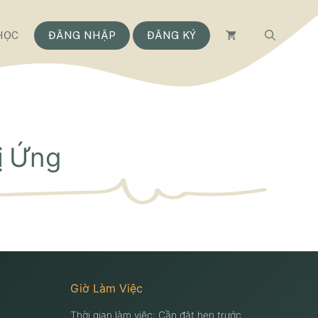
HỌC
ĐĂNG NHẬP
ĐĂNG KÝ
ị Ứng
Giờ Làm Việc
Thời gian làm việc: Cần đặt hẹn trước.