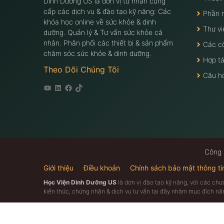
Dinh Dưỡng US là đơn vị tư nhân cung
cấp các dịch vụ & đào tạo kỹ năng: Các
Phần 
khóa học online về sức khỏe & dinh
Thư vi
dưỡng. Quản lý & Tư vấn sức khỏe cá
nhân. Phân phối các thiết bị & sản phẩm
Các c
chăm sóc sức khỏe & dinh dưỡng.
Hợp tá
Theo Dõi Chúng Tôi
Câu h
Youtube
Linkedin
Facebook
Tiktok
Công 
Giới thiệu
Điều khoản
Chính sách bảo mật thông ti
Học Viện Dinh Dưỡng US
là dơn vị đào tạo kỹ năng, với các ch
kiến thức, chứng nhận & dịch vụ tư vấn tại đây nhằm mục đích n