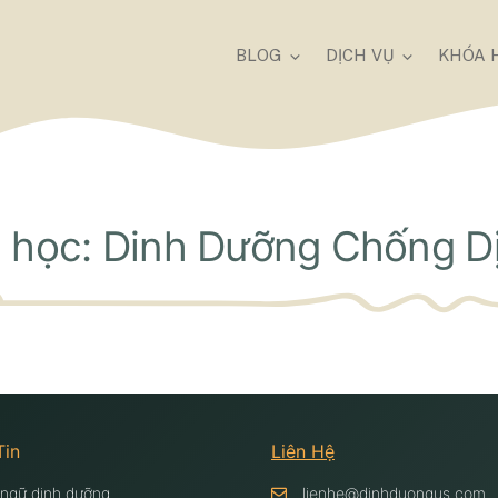
BLOG
DỊCH VỤ
KHÓA 
 học: Dinh Dưỡng Chống D
Tin
Liên Hệ
 ngữ dinh dưỡng
lienhe@dinhduongus.com