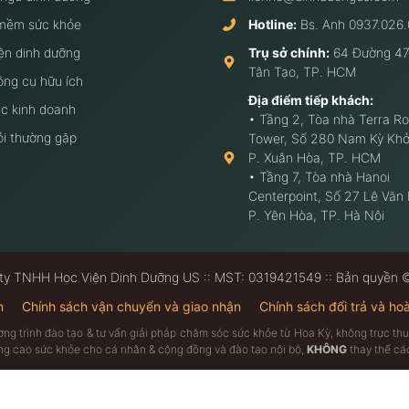
mềm sức khỏe
Hotline:
Bs. Anh
0937.026.
ện dinh dưỡng
Trụ sở chính:
64 Đường 47
Tân Tạo, TP. HCM
ông cụ hữu ích
Địa điểm tiếp khách:
c kinh doanh
• Tầng 2, Tòa nhà Terra Ro
ỏi thường gặp
Tower, Số 280 Nam Kỳ Khở
P. Xuân Hòa, TP. HCM
• Tầng 7, Tòa nhà Hanoi
Centerpoint, Số 27 Lê Văn
P. Yên Hòa, TP. Hà Nội
ty TNHH Học Viện Dinh Dưỡng US :: MST: 0319421549 :: Bản quyền
n
Chính sách vận chuyển và giao nhận
Chính sách đổi trả và hoà
ương trình đào tạo & tư vấn giải pháp chăm sóc sức khỏe từ Hoa Kỳ, không trực 
âng cao sức khỏe cho cá nhân & cộng đồng và đào tạo nội bộ,
KHÔNG
thay thế các