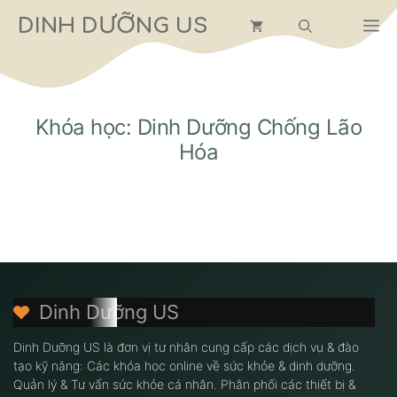
Chuyển
DINH DƯỠNG US
M
đến
nội
dung
Khóa học: Dinh Dưỡng Chống Lão
Hóa
Dinh Dưỡng US
Dinh Dưỡng US là đơn vị tư nhân cung cấp các dịch vụ & đào
tạo kỹ năng: Các khóa học online về sức khỏe & dinh dưỡng.
Quản lý & Tư vấn sức khỏe cá nhân. Phân phối các thiết bị &