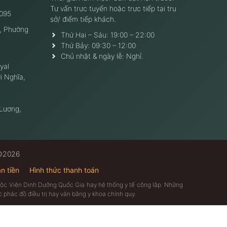
Tư vấn trực tuyến hoặc trực tiếp tại trụ
095
sở/ điểm tiếp khách.
, Phường
Thứ Hai – Sáu: 19:00 – 22:00
Thứ Bảy: 09:30 – 12:00
Chủ nhật & ngày lễ: Nghỉ.
yal
i Nghĩa,
 Lương,
 ©2026
n tiền
Hình thức thanh toán
thuộc Viện Dinh Dưỡng Quốc Gia hay hệ thống y tế công lập. Những
 phác đồ điều trị hay văn bằng y khoa chính quy.