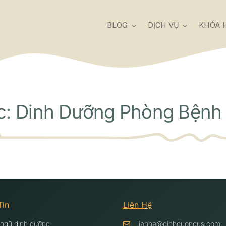
BLOG
DỊCH VỤ
KHÓA 
c: Dinh Dưỡng Phòng Bệnh
Tin
Liên Hệ
 ngữ dinh dưỡng
lienhe@dinhduongus.com