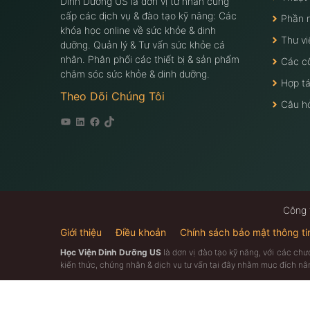
Dinh Dưỡng US là đơn vị tư nhân cung
cấp các dịch vụ & đào tạo kỹ năng: Các
Phần 
khóa học online về sức khỏe & dinh
Thư vi
dưỡng. Quản lý & Tư vấn sức khỏe cá
nhân. Phân phối các thiết bị & sản phẩm
Các c
chăm sóc sức khỏe & dinh dưỡng.
Hợp tá
Theo Dõi Chúng Tôi
Câu h
Youtube
Linkedin
Facebook
Tiktok
Công 
Giới thiệu
Điều khoản
Chính sách bảo mật thông ti
Học Viện Dinh Dưỡng US
là dơn vị đào tạo kỹ năng, với các ch
kiến thức, chứng nhận & dịch vụ tư vấn tại đây nhằm mục đích n