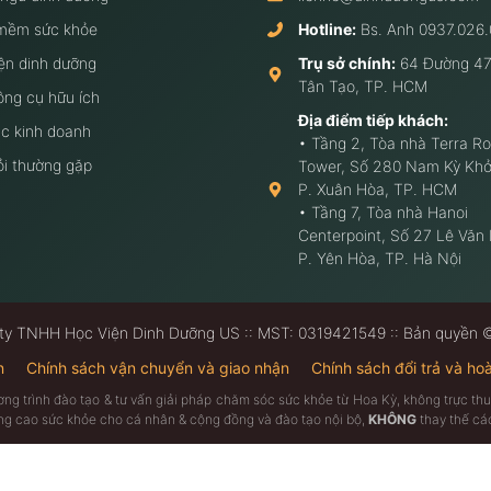
mềm sức khỏe
Hotline:
Bs. Anh
0937.026.
ện dinh dưỡng
Trụ sở chính:
64 Đường 47
Tân Tạo, TP. HCM
ông cụ hữu ích
Địa điểm tiếp khách:
c kinh doanh
• Tầng 2, Tòa nhà Terra Ro
ỏi thường gặp
Tower, Số 280 Nam Kỳ Khở
P. Xuân Hòa, TP. HCM
• Tầng 7, Tòa nhà Hanoi
Centerpoint, Số 27 Lê Văn
P. Yên Hòa, TP. Hà Nội
ty TNHH Học Viện Dinh Dưỡng US :: MST: 0319421549 :: Bản quyền
n
Chính sách vận chuyển và giao nhận
Chính sách đổi trả và hoà
ương trình đào tạo & tư vấn giải pháp chăm sóc sức khỏe từ Hoa Kỳ, không trực 
âng cao sức khỏe cho cá nhân & cộng đồng và đào tạo nội bộ,
KHÔNG
thay thế các