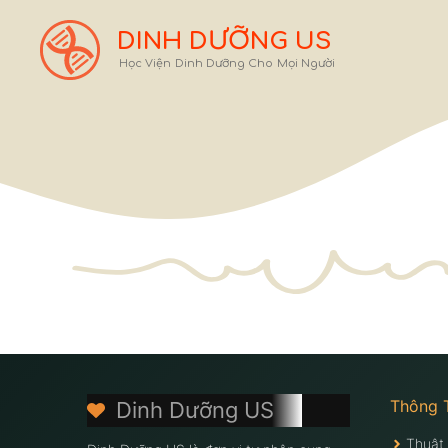
Chuyển
đến
DINH DƯỠNG US
nội
Học Viện Dinh Dưỡng Cho Mọi Người
dung
Thông 
Dinh Dưỡng US
Thuật