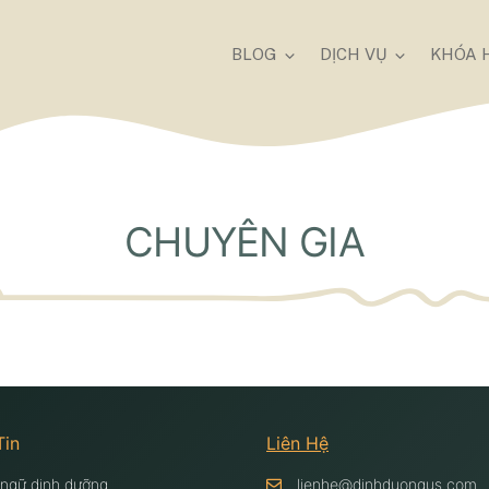
BLOG
DỊCH VỤ
KHÓA 
CHUYÊN GIA
Tin
Liên Hệ
 ngữ dinh dưỡng
lienhe@dinhduongus.com