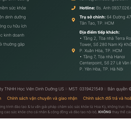
mềm sức khỏe
Hotline:
Bs. Anh
0937.026.
ện dinh dưỡng
Trụ sở chính:
64 Đường 47
Tân Tạo, TP. HCM
ông cụ hữu ích
Địa điểm tiếp khách:
c kinh doanh
• Tầng 2, Tòa nhà Terra Ro
ỏi thường gặp
Tower, Số 280 Nam Kỳ Khở
P. Xuân Hòa, TP. HCM
• Tầng 7, Tòa nhà Hanoi
Centerpoint, Số 27 Lê Văn
P. Yên Hòa, TP. Hà Nội
ty TNHH Học Viện Dinh Dưỡng US :: MST: 0319421549 :: Bản quyền
n
Chính sách vận chuyển và giao nhận
Chính sách đổi trả và hoà
ương trình đào tạo & tư vấn giải pháp chăm sóc sức khỏe từ Hoa Kỳ, không trực 
âng cao sức khỏe cho cá nhân & cộng đồng và đào tạo nội bộ,
KHÔNG
thay thế các