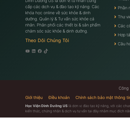
Dinh Dưỡng US là đơn vị tư nhân cung
cấp các dịch vụ & đào tạo kỹ năng: Các
Phần 
khóa học online về sức khỏe & dinh
Thư vi
dưỡng. Quản lý & Tư vấn sức khỏe cá
nhân. Phân phối các thiết bị & sản phẩm
Các c
chăm sóc sức khỏe & dinh dưỡng.
Hợp tá
Theo Dõi Chúng Tôi
Câu h
Youtube
Linkedin
Facebook
Tiktok
Công 
Giới thiệu
Điều khoản
Chính sách bảo mật thông ti
Học Viện Dinh Dưỡng US
là dơn vị đào tạo kỹ năng, với các ch
kiến thức, chứng nhận & dịch vụ tư vấn tại đây nhằm mục đích n