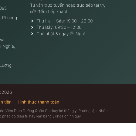
Tư vấn trực tuyến hoặc trực tiếp tại trụ
095
sở/ điểm tiếp khách.
, Phường
Thứ Hai – Sáu: 19:00 – 22:00
Thứ Bảy: 09:30 – 12:00
Chủ nhật & ngày lễ: Nghỉ.
yal
i Nghĩa,
 Lương,
 ©2026
n tiền
Hình thức thanh toán
thuộc Viện Dinh Dưỡng Quốc Gia hay hệ thống y tế công lập. Những
 phác đồ điều trị hay văn bằng y khoa chính quy.