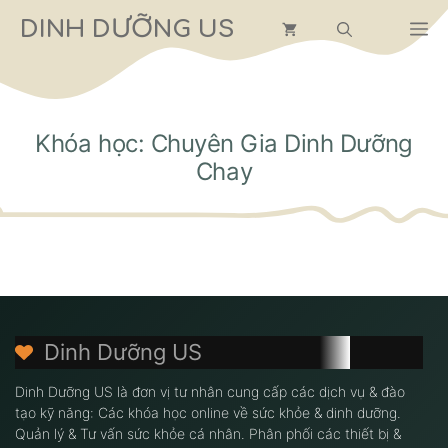
Chuyển
DINH DƯỠNG US
M
đến
nội
dung
Khóa học: Chuyên Gia Dinh Dưỡng
Chay
Dinh Dưỡng US
Dinh Dưỡng US là đơn vị tư nhân cung cấp các dịch vụ & đào
tạo kỹ năng: Các khóa học online về sức khỏe & dinh dưỡng.
Quản lý & Tư vấn sức khỏe cá nhân. Phân phối các thiết bị &