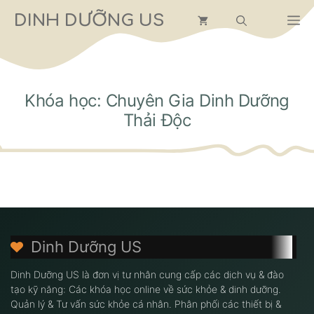
Chuyển
DINH DƯỠNG US
M
đến
nội
dung
Khóa học: Chuyên Gia Dinh Dưỡng
Thải Độc
Dinh Dưỡng US
Dinh Dưỡng US là đơn vị tư nhân cung cấp các dịch vụ & đào
tạo kỹ năng: Các khóa học online về sức khỏe & dinh dưỡng.
Quản lý & Tư vấn sức khỏe cá nhân. Phân phối các thiết bị &