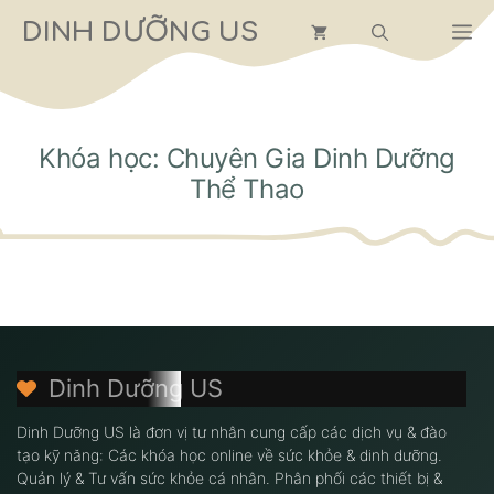
Chuyển
DINH DƯỠNG US
M
đến
nội
dung
Khóa học: Chuyên Gia Dinh Dưỡng
Thể Thao
Dinh Dưỡng US
Dinh Dưỡng US là đơn vị tư nhân cung cấp các dịch vụ & đào
tạo kỹ năng: Các khóa học online về sức khỏe & dinh dưỡng.
Quản lý & Tư vấn sức khỏe cá nhân. Phân phối các thiết bị &