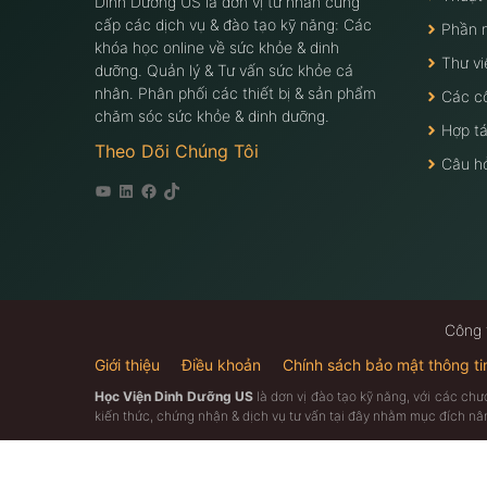
Dinh Dưỡng US là đơn vị tư nhân cung
cấp các dịch vụ & đào tạo kỹ năng: Các
Phần 
khóa học online về sức khỏe & dinh
Thư vi
dưỡng. Quản lý & Tư vấn sức khỏe cá
nhân. Phân phối các thiết bị & sản phẩm
Các c
chăm sóc sức khỏe & dinh dưỡng.
Hợp tá
Theo Dõi Chúng Tôi
Câu h
Youtube
Linkedin
Facebook
Tiktok
Công 
Giới thiệu
Điều khoản
Chính sách bảo mật thông ti
Học Viện Dinh Dưỡng US
là dơn vị đào tạo kỹ năng, với các ch
kiến thức, chứng nhận & dịch vụ tư vấn tại đây nhằm mục đích n