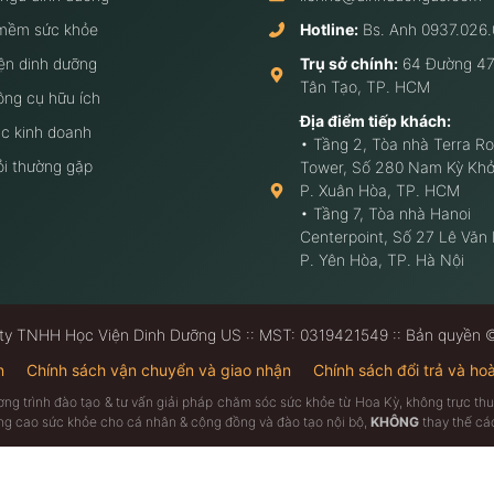
mềm sức khỏe
Hotline:
Bs. Anh
0937.026.
ện dinh dưỡng
Trụ sở chính:
64 Đường 47
Tân Tạo, TP. HCM
ông cụ hữu ích
Địa điểm tiếp khách:
c kinh doanh
• Tầng 2, Tòa nhà Terra Ro
ỏi thường gặp
Tower, Số 280 Nam Kỳ Khở
P. Xuân Hòa, TP. HCM
• Tầng 7, Tòa nhà Hanoi
Centerpoint, Số 27 Lê Văn
P. Yên Hòa, TP. Hà Nội
ty TNHH Học Viện Dinh Dưỡng US :: MST: 0319421549 :: Bản quyền
n
Chính sách vận chuyển và giao nhận
Chính sách đổi trả và hoà
ương trình đào tạo & tư vấn giải pháp chăm sóc sức khỏe từ Hoa Kỳ, không trực 
âng cao sức khỏe cho cá nhân & cộng đồng và đào tạo nội bộ,
KHÔNG
thay thế các