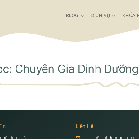
BLOG
DỊCH VỤ
KHÓA 
c: Chuyên Gia Dinh Dưỡng 
Tin
Liên Hệ
 ngữ dinh dưỡng
lienhe@dinhduongus.com