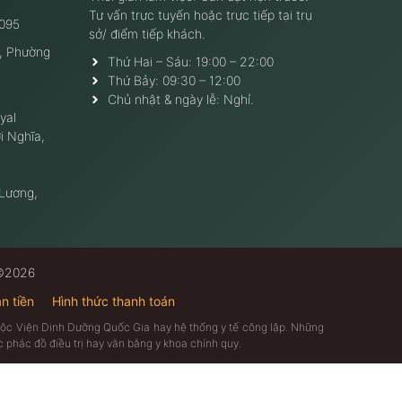
Tư vấn trực tuyến hoặc trực tiếp tại trụ
095
sở/ điểm tiếp khách.
, Phường
Thứ Hai – Sáu: 19:00 – 22:00
Thứ Bảy: 09:30 – 12:00
Chủ nhật & ngày lễ: Nghỉ.
yal
i Nghĩa,
 Lương,
 ©2026
n tiền
Hình thức thanh toán
thuộc Viện Dinh Dưỡng Quốc Gia hay hệ thống y tế công lập. Những
 phác đồ điều trị hay văn bằng y khoa chính quy.