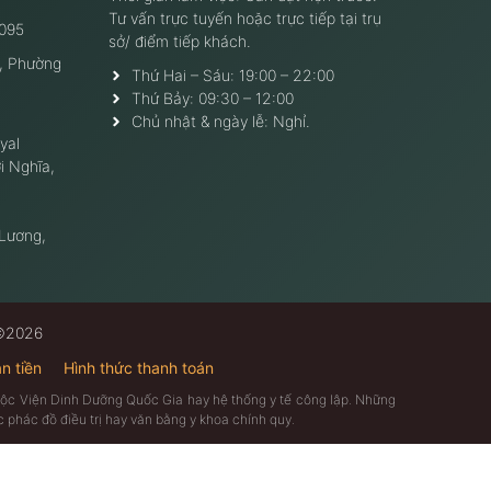
Tư vấn trực tuyến hoặc trực tiếp tại trụ
095
sở/ điểm tiếp khách.
, Phường
Thứ Hai – Sáu: 19:00 – 22:00
Thứ Bảy: 09:30 – 12:00
Chủ nhật & ngày lễ: Nghỉ.
yal
i Nghĩa,
 Lương,
 ©2026
n tiền
Hình thức thanh toán
thuộc Viện Dinh Dưỡng Quốc Gia hay hệ thống y tế công lập. Những
 phác đồ điều trị hay văn bằng y khoa chính quy.