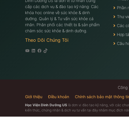
Dinh Dưỡng US là đơn vị tư nhân cung
cấp các dịch vụ & đào tạo kỹ năng: Các
Phần 
khóa học online về sức khỏe & dinh
Thư vi
dưỡng. Quản lý & Tư vấn sức khỏe cá
nhân. Phân phối các thiết bị & sản phẩm
Các c
chăm sóc sức khỏe & dinh dưỡng.
Hợp tá
Theo Dõi Chúng Tôi
Câu h
Youtube
Linkedin
Facebook
Tiktok
Công 
Giới thiệu
Điều khoản
Chính sách bảo mật thông ti
Học Viện Dinh Dưỡng US
là dơn vị đào tạo kỹ năng, với các ch
kiến thức, chứng nhận & dịch vụ tư vấn tại đây nhằm mục đích n