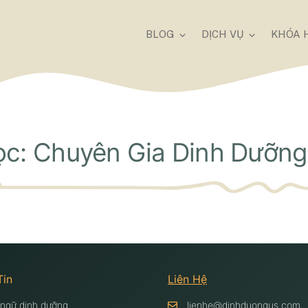
BLOG
DỊCH VỤ
KHÓA 
c: Chuyên Gia Dinh Dưỡng
Tin
Liên Hệ
 ngữ dinh dưỡng
lienhe@dinhduongus.com