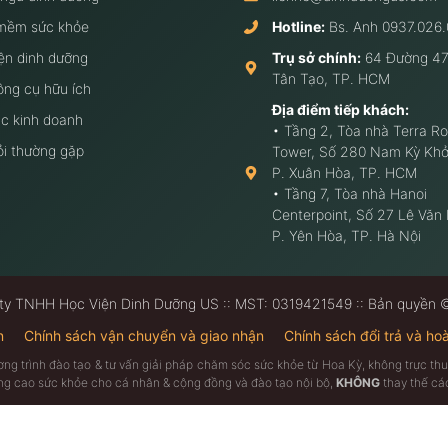
mềm sức khỏe
Hotline:
Bs. Anh
0937.026.
ện dinh dưỡng
Trụ sở chính:
64 Đường 47
Tân Tạo, TP. HCM
ông cụ hữu ích
Địa điểm tiếp khách:
c kinh doanh
• Tầng 2, Tòa nhà Terra Ro
ỏi thường gặp
Tower, Số 280 Nam Kỳ Khở
P. Xuân Hòa, TP. HCM
• Tầng 7, Tòa nhà Hanoi
Centerpoint, Số 27 Lê Văn
P. Yên Hòa, TP. Hà Nội
ty TNHH Học Viện Dinh Dưỡng US :: MST: 0319421549 :: Bản quyền
n
Chính sách vận chuyển và giao nhận
Chính sách đổi trả và hoà
ương trình đào tạo & tư vấn giải pháp chăm sóc sức khỏe từ Hoa Kỳ, không trực 
âng cao sức khỏe cho cá nhân & cộng đồng và đào tạo nội bộ,
KHÔNG
thay thế các