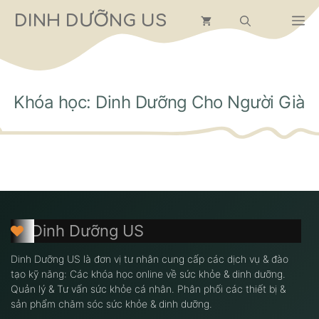
Chuyển
DINH DƯỠNG US
M
đến
nội
dung
Khóa học: Dinh Dưỡng Cho Người Già
Dinh Dưỡng US
Dinh Dưỡng US là đơn vị tư nhân cung cấp các dịch vụ & đào
tạo kỹ năng: Các khóa học online về sức khỏe & dinh dưỡng.
Quản lý & Tư vấn sức khỏe cá nhân. Phân phối các thiết bị &
sản phẩm chăm sóc sức khỏe & dinh dưỡng.