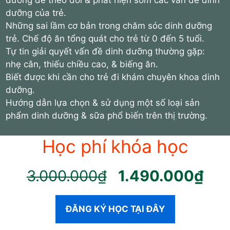
dưỡng để theo dõi & phát hiện sớm các vấn đề dinh
dưỡng của trẻ.
Những sai lầm cơ bản trong chăm sóc dinh dưỡng
trẻ. Chế độ ăn tổng quát cho trẻ từ 0 đến 5 tuổi.
Tự tin giải quyết vấn đề dinh dưỡng thường gặp:
nhẹ cân, thiếu chiều cao, & biếng ăn.
Biết được khi cần cho trẻ đi khám chuyên khoa dinh
dưỡng.
Hướng dẫn lựa chọn & sử dụng một số loại sản
phẩm dinh dưỡng & sữa phổ biến trên thị trường.
Học phí khóa học
Giá
Giá
3.000.000
₫
1.490.000
₫
gốc
hiệ
là:
tại
ĐĂNG KÝ HỌC TẠI ĐÂY
3.000.000₫.
là: