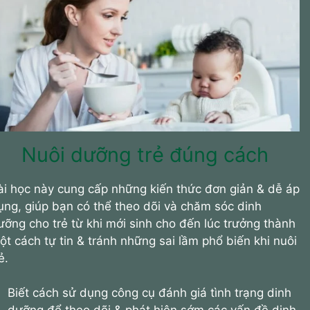
Nuôi dưỡng trẻ đúng cách
ài học này cung cấp những kiến thức đơn giản & dễ áp
ụng, giúp bạn có thể theo dõi và chăm sóc dinh
ưỡng cho trẻ từ khi mới sinh cho đến lúc trưởng thành
ột cách tự tin & tránh những sai lầm phổ biến khi nuôi
ẻ.
Biết cách sử dụng công cụ đánh giá tình trạng dinh