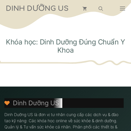
Chuyển
DINH DƯỠNG US
M
đến
nội
dung
Khóa học: Dinh Dưỡng Đúng Chuẩn Y
Khoa
Dinh Dưỡng US
Dinh Dưỡng US là đơn vị tư nhân cung cấp các dịch vụ & đào
tạo kỹ năng: Các khóa học online về sức khỏe & dinh dưỡng.
Quản lý & Tư vấn sức khỏe cá nhân. Phân phối các thiết bị &