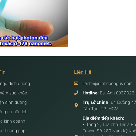
Tin
Liên Hệ
 ngữ dinh dưỡng
lienhe@dinhduongus.com
mềm sức khỏe
Hotline:
Bs. Anh
0937.026.
ện dinh dưỡng
Trụ sở chính:
64 Đường 47
Tân Tạo, TP. HCM
ông cụ hữu ích
Địa điểm tiếp khách:
c kinh doanh
• Tầng 2, Tòa nhà Terra Ro
ỏi thường gặp
Tower, Số 280 Nam Kỳ Khở