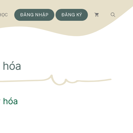
HỌC
ĐĂNG NHẬP
ĐĂNG KÝ
 hóa
y hóa