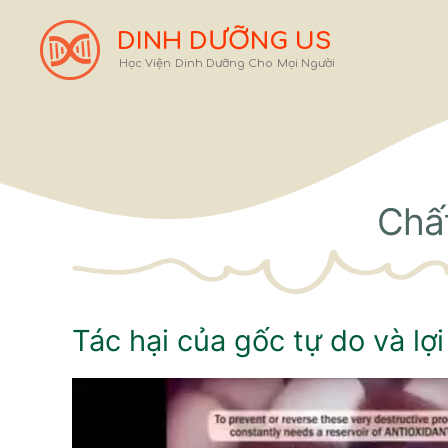
Chuyển
đến
DINH DƯỠNG US
nội
Học Viện Dinh Dưỡng Cho Mọi Người
dung
Chấ
Tác hại của gốc tự do và lợ