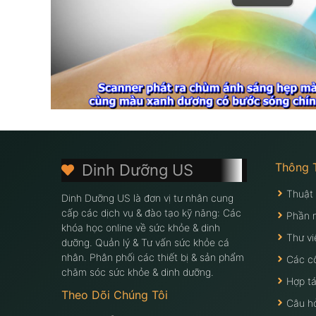
Thông 
Dinh Dưỡng US
Thuật
Dinh Dưỡng US là đơn vị tư nhân cung
cấp các dịch vụ & đào tạo kỹ năng: Các
Phần 
khóa học online về sức khỏe & dinh
Thư vi
dưỡng. Quản lý & Tư vấn sức khỏe cá
nhân. Phân phối các thiết bị & sản phẩm
Các c
chăm sóc sức khỏe & dinh dưỡng.
Hợp tá
Theo Dõi Chúng Tôi
Câu h