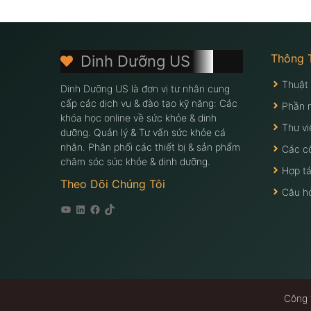
Thông 
Dinh Dưỡng US
Thuật
Dinh Dưỡng US là đơn vị tư nhân cung
cấp các dịch vụ & đào tạo kỹ năng: Các
Phần 
khóa học online về sức khỏe & dinh
Thư vi
dưỡng. Quản lý & Tư vấn sức khỏe cá
nhân. Phân phối các thiết bị & sản phẩm
Các c
chăm sóc sức khỏe & dinh dưỡng.
Hợp tá
Theo Dõi Chúng Tôi
Câu h
Youtube
Linkedin
Facebook
Tiktok
Công 