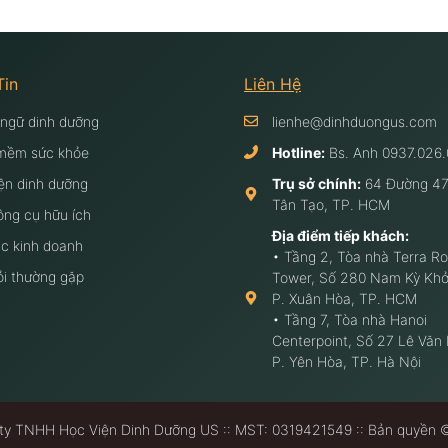
Tin
Liên Hệ
 ngữ dinh dưỡng
lienhe@dinhduongus.com
mềm sức khỏe
Hotline:
Bs. Anh
0937.026.
ện dinh dưỡng
Trụ sở chính:
64 Đường 47
Tân Tạo, TP. HCM
ông cụ hữu ích
Địa điểm tiếp khách:
c kinh doanh
• Tầng 2, Tòa nhà Terra Ro
ỏi thường gặp
Tower, Số 280 Nam Kỳ Khở
P. Xuân Hòa, TP. HCM
• Tầng 7, Tòa nhà Hanoi
Centerpoint, Số 27 Lê Văn
P. Yên Hòa, TP. Hà Nội
ty TNHH Học Viện Dinh Dưỡng US :: MST: 0319421549 :: Bản quyền