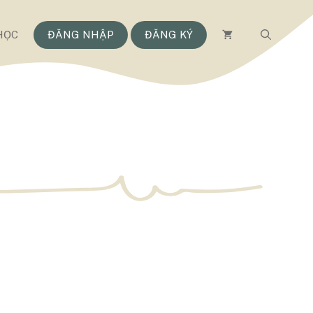
HỌC
ĐĂNG NHẬP
ĐĂNG KÝ