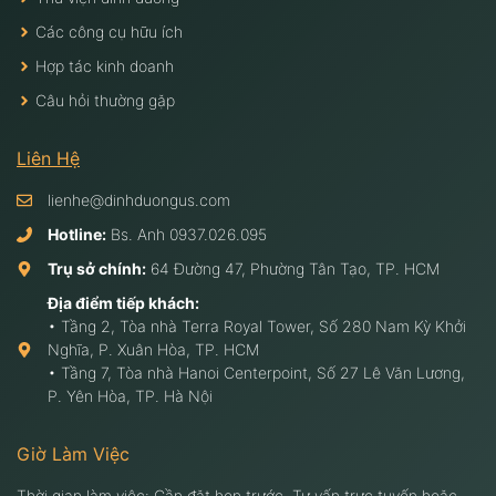
Các công cụ hữu ích
Hợp tác kinh doanh
Câu hỏi thường gặp
Liên Hệ
lienhe@dinhduongus.com
Hotline:
Bs. Anh
0937.026.095
Trụ sở chính:
64 Đường 47, Phường Tân Tạo, TP. HCM
Địa điểm tiếp khách:
• Tầng 2, Tòa nhà Terra Royal Tower, Số 280 Nam Kỳ Khởi
Nghĩa, P. Xuân Hòa, TP. HCM
• Tầng 7, Tòa nhà Hanoi Centerpoint, Số 27 Lê Văn Lương,
P. Yên Hòa, TP. Hà Nội
Giờ Làm Việc
Thời gian làm việc: Cần đặt hẹn trước. Tư vấn trực tuyến hoặc