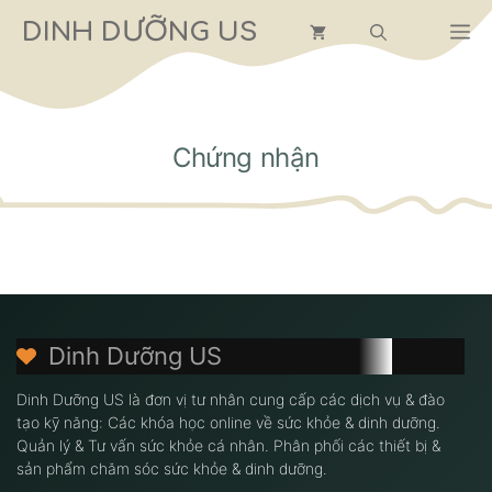
Chuyển
DINH DƯỠNG US
M
đến
nội
dung
Chứng nhận
Dinh Dưỡng US
Dinh Dưỡng US là đơn vị tư nhân cung cấp các dịch vụ & đào
tạo kỹ năng: Các khóa học online về sức khỏe & dinh dưỡng.
Quản lý & Tư vấn sức khỏe cá nhân. Phân phối các thiết bị &
sản phẩm chăm sóc sức khỏe & dinh dưỡng.