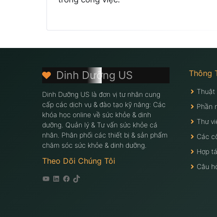
Thông 
Dinh Dưỡng US
Thuật
Dinh Dưỡng US là đơn vị tư nhân cung
cấp các dịch vụ & đào tạo kỹ năng: Các
Phần 
khóa học online về sức khỏe & dinh
Thư vi
dưỡng. Quản lý & Tư vấn sức khỏe cá
nhân. Phân phối các thiết bị & sản phẩm
Các c
chăm sóc sức khỏe & dinh dưỡng.
Hợp tá
Theo Dõi Chúng Tôi
Câu h
Youtube
Linkedin
Facebook
Tiktok