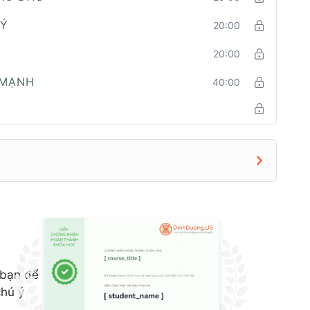
LÝ
20:00
20:00
 MẠNH
40:00
 bạn để
chú ý