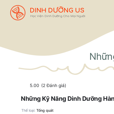
Chuyển
đến
DINH DƯỠNG US
nội
Học Viện Dinh Dưỡng Cho Mọi Người
dung
Nhữn
5.00
(2 Đánh giá)
Những Kỹ Năng Dinh Dưỡng Hà
Thể loại:
Tổng quát