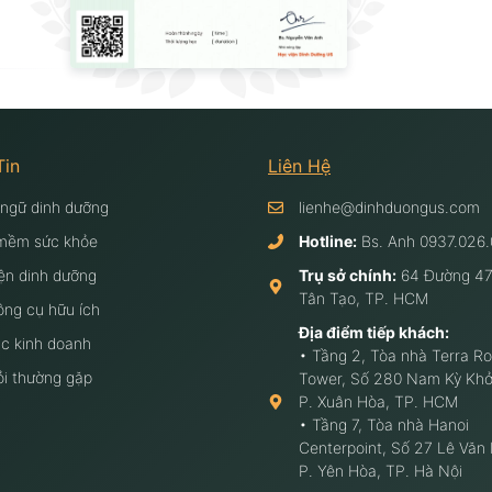
Tin
Liên Hệ
 ngữ dinh dưỡng
lienhe@dinhduongus.com
mềm sức khỏe
Hotline:
Bs. Anh
0937.026.
ện dinh dưỡng
Trụ sở chính:
64 Đường 47
Tân Tạo, TP. HCM
ông cụ hữu ích
Địa điểm tiếp khách:
c kinh doanh
• Tầng 2, Tòa nhà Terra Ro
ỏi thường gặp
Tower, Số 280 Nam Kỳ Khở
P. Xuân Hòa, TP. HCM
• Tầng 7, Tòa nhà Hanoi
Centerpoint, Số 27 Lê Văn
P. Yên Hòa, TP. Hà Nội