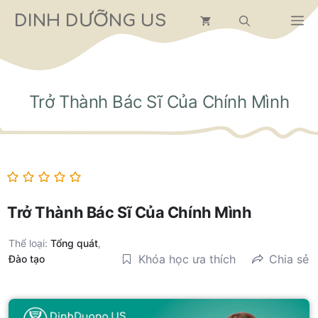
Chuyển
DINH DƯỠNG US
M
đến
nội
dung
Trở Thành Bác Sĩ Của Chính Mình
Trở Thành Bác Sĩ Của Chính Mình
Thể loại:
Tổng quát
,
Khóa học ưa thích
Chia sẻ
Đào tạo