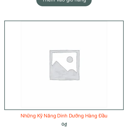
49₫.
là:
24₫.
Những Kỹ Năng Dinh Dưỡng Hàng Đầu
0
₫