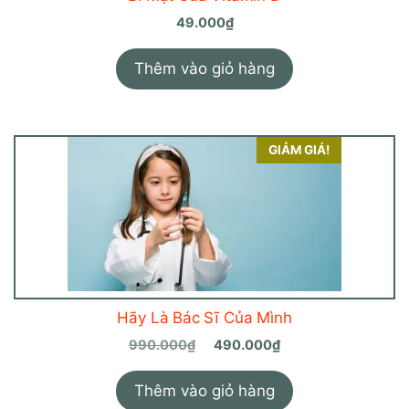
49.000
₫
Thêm vào giỏ hàng
GIẢM GIÁ!
Hãy Là Bác Sĩ Của Mình
Giá
Giá
990.000
₫
490.000
₫
gốc
hiện
là:
tại
Thêm vào giỏ hàng
990.000₫.
là: