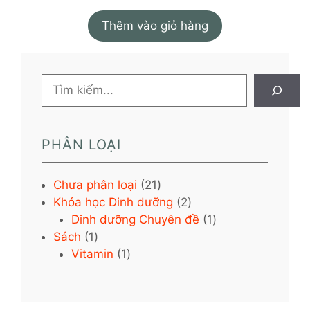
Thêm vào giỏ hàng
Tìm
kiếm
PHÂN LOẠI
21
Chưa phân loại
21
sản
2
Khóa học Dinh dưỡng
2
phẩm
sản
1
Dinh dưỡng Chuyên đề
1
1
phẩm
sản
Sách
1
sản
1
phẩm
Vitamin
1
phẩm
sản
phẩm