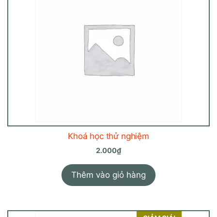
độ
phổ
biến
Khoá học thử nghiệm
2.000
₫
Thêm vào giỏ hàng