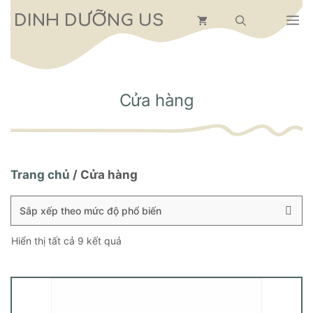
Chuyển
DINH DƯỠNG US
M
đến
nội
dung
Cửa hàng
Trang chủ
/ Cửa hàng
Đã
Hiển thị tất cả 9 kết quả
sắp
xếp
theo
mức