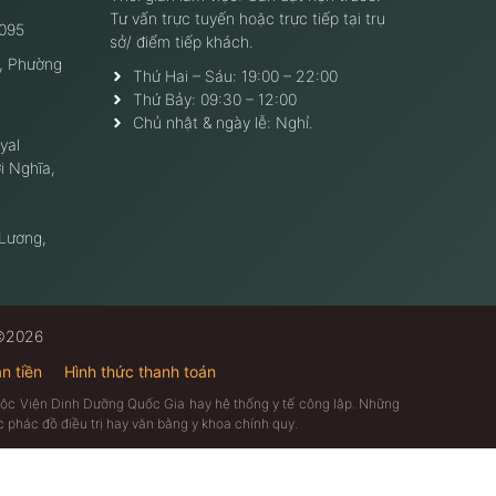
Tư vấn trực tuyến hoặc trực tiếp tại trụ
095
sở/ điểm tiếp khách.
, Phường
Thứ Hai – Sáu: 19:00 – 22:00
Thứ Bảy: 09:30 – 12:00
Chủ nhật & ngày lễ: Nghỉ.
yal
i Nghĩa,
 Lương,
 ©2026
n tiền
Hình thức thanh toán
thuộc Viện Dinh Dưỡng Quốc Gia hay hệ thống y tế công lập. Những
 phác đồ điều trị hay văn bằng y khoa chính quy.