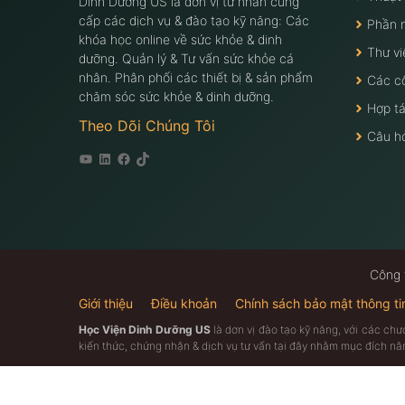
Dinh Dưỡng US là đơn vị tư nhân cung
cấp các dịch vụ & đào tạo kỹ năng: Các
Phần 
khóa học online về sức khỏe & dinh
Thư vi
dưỡng. Quản lý & Tư vấn sức khỏe cá
nhân. Phân phối các thiết bị & sản phẩm
Các c
chăm sóc sức khỏe & dinh dưỡng.
Hợp tá
Theo Dõi Chúng Tôi
Câu h
Youtube
Linkedin
Facebook
Tiktok
Công 
Giới thiệu
Điều khoản
Chính sách bảo mật thông ti
Học Viện Dinh Dưỡng US
là dơn vị đào tạo kỹ năng, với các ch
kiến thức, chứng nhận & dịch vụ tư vấn tại đây nhằm mục đích n