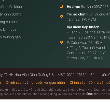
mềm sức khỏe
Hotline:
Bs. Anh
0937.026.
ện dinh dưỡng
Trụ sở chính:
64 Đường 47
Tân Tạo, TP. HCM
ông cụ hữu ích
Địa điểm tiếp khách:
c kinh doanh
• Tầng 2, Tòa nhà Terra Ro
ỏi thường gặp
Tower, Số 280 Nam Kỳ Khở
P. Xuân Hòa, TP. HCM
• Tầng 7, Tòa nhà Hanoi
Centerpoint, Số 27 Lê Văn
P. Yên Hòa, TP. Hà Nội
ty TNHH Học Viện Dinh Dưỡng US :: MST: 0319421549 :: Bản quyền
n
Chính sách vận chuyển và giao nhận
Chính sách đổi trả và hoà
ương trình đào tạo & tư vấn giải pháp chăm sóc sức khỏe từ Hoa Kỳ, không trực 
âng cao sức khỏe cho cá nhân & cộng đồng và đào tạo nội bộ,
KHÔNG
thay thế các