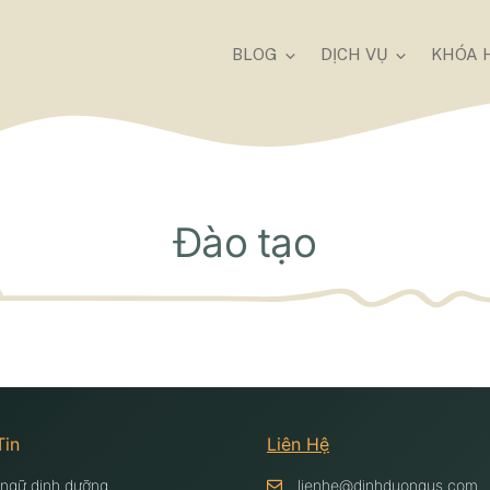
BLOG
DỊCH VỤ
KHÓA 
Đào tạo
Tin
Liên Hệ
 ngữ dinh dưỡng
lienhe@dinhduongus.com