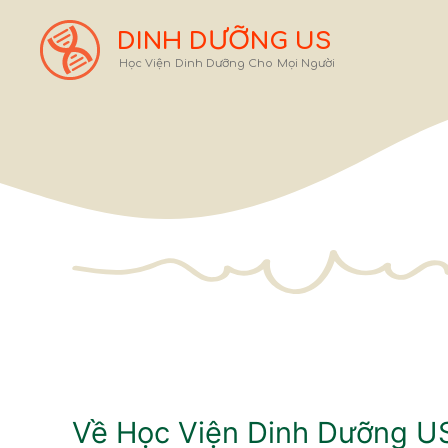
Chuyển
đến
DINH DƯỠNG US
nội
Học Viện Dinh Dưỡng Cho Mọi Người
dung
Về Học Viện Dinh Dưỡng U