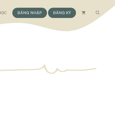
HỌC
ĐĂNG NHẬP
ĐĂNG KÝ