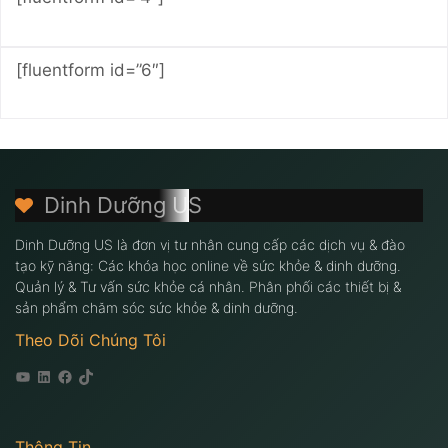
[fluentform id=”6″]
Dinh Dưỡng US
Dinh Dưỡng US là đơn vị tư nhân cung cấp các dịch vụ & đào
tạo kỹ năng: Các khóa học online về sức khỏe & dinh dưỡng.
Quản lý & Tư vấn sức khỏe cá nhân. Phân phối các thiết bị &
sản phẩm chăm sóc sức khỏe & dinh dưỡng.
Theo Dõi Chúng Tôi
Youtube
Linkedin
Facebook
Tiktok
Thông Tin