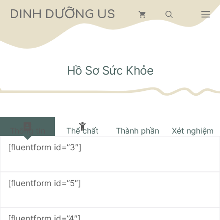
Chuyển
DINH DƯỠNG US
M
đến
nội
dung
Hồ Sơ Sức Khỏe
Thông tin
Thể chất
Thành phần
Xét nghiệm
[fluentform id=”3″]
[fluentform id=”5″]
[fluentform id=”4″]