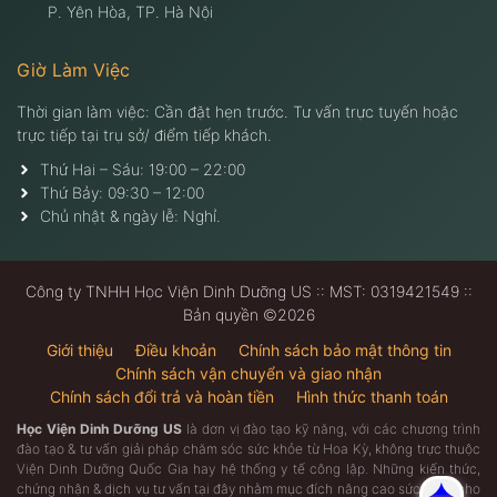
P. Yên Hòa, TP. Hà Nội
Giờ Làm Việc
Thời gian làm việc: Cần đặt hẹn trước. Tư vấn trực tuyến hoặc
trực tiếp tại trụ sở/ điểm tiếp khách.
Thứ Hai – Sáu: 19:00 – 22:00
Thứ Bảy: 09:30 – 12:00
Chủ nhật & ngày lễ: Nghỉ.
Công ty TNHH Học Viện Dinh Dưỡng US :: MST: 0319421549 ::
Bản quyền ©2026
Giới thiệu
Điều khoản
Chính sách bảo mật thông tin
Chính sách vận chuyển và giao nhận
Chính sách đổi trả và hoàn tiền
Hình thức thanh toán
Học Viện Dinh Dưỡng US
là dơn vị đào tạo kỹ năng, với các chương trình
đào tạo & tư vấn giải pháp chăm sóc sức khỏe từ Hoa Kỳ, không trực thuộc
Viện Dinh Dưỡng Quốc Gia hay hệ thống y tế công lập. Những kiến thức,
chứng nhận & dịch vụ tư vấn tại đây nhằm mục đích nâng cao sức khỏe cho