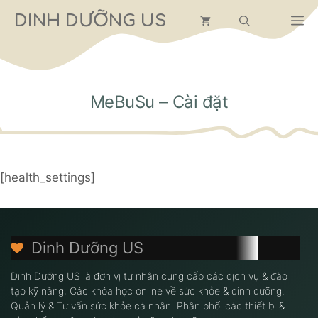
Chuyển
DINH DƯỠNG US
M
đến
nội
dung
MeBuSu – Cài đặt
[health_settings]
Dinh Dưỡng US
Dinh Dưỡng US là đơn vị tư nhân cung cấp các dịch vụ & đào
tạo kỹ năng: Các khóa học online về sức khỏe & dinh dưỡng.
Quản lý & Tư vấn sức khỏe cá nhân. Phân phối các thiết bị &