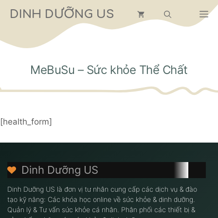
Chuyển
DINH DƯỠNG US
M
đến
nội
dung
MeBuSu – Sức khỏe Thể Chất
[health_form]
Dinh Dưỡng US
Dinh Dưỡng US là đơn vị tư nhân cung cấp các dịch vụ & đào
tạo kỹ năng: Các khóa học online về sức khỏe & dinh dưỡng.
Quản lý & Tư vấn sức khỏe cá nhân. Phân phối các thiết bị &