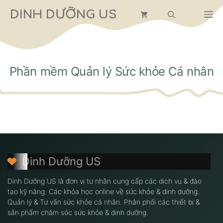
Chuyển
DINH DƯỠNG US
M
đến
nội
dung
Phần mềm Quản lý Sức khỏe Cá nhân
Dinh Dưỡng US
Dinh Dưỡng US là đơn vị tư nhân cung cấp các dịch vụ & đào
tạo kỹ năng: Các khóa học online về sức khỏe & dinh dưỡng.
Quản lý & Tư vấn sức khỏe cá nhân. Phân phối các thiết bị &
sản phẩm chăm sóc sức khỏe & dinh dưỡng.