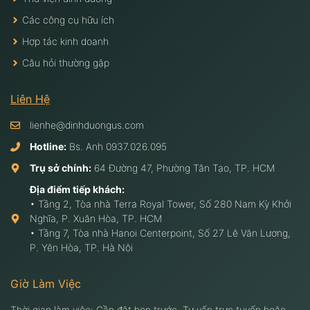
Các công cụ hữu ích
Hợp tác kinh doanh
Câu hỏi thường gặp
Liên Hệ
lienhe@dinhduongus.com
Hotline:
Bs. Anh
0937.026.095
Trụ sở chính:
64 Đường 47, Phường Tân Tạo, TP. HCM
Địa điểm tiếp khách:
• Tầng 2, Tòa nhà Terra Royal Tower, Số 280 Nam Kỳ Khởi
Nghĩa, P. Xuân Hòa, TP. HCM
• Tầng 7, Tòa nhà Hanoi Centerpoint, Số 27 Lê Văn Lương,
P. Yên Hòa, TP. Hà Nội
Giờ Làm Việc
Thời gian làm việc: Cần đặt hẹn trước. Tư vấn trực tuyến hoặc