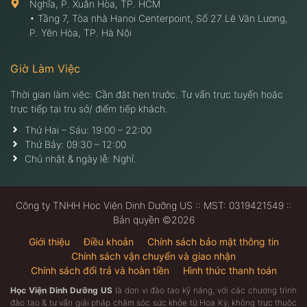
Nghĩa, P. Xuân Hòa, TP. HCM
• Tầng 7, Tòa nhà Hanoi Centerpoint, Số 27 Lê Văn Lương,
P. Yên Hòa, TP. Hà Nội
Giờ Làm Việc
Thời gian làm việc: Cần đặt hẹn trước. Tư vấn trực tuyến hoặc
trực tiếp tại trụ sở/ điểm tiếp khách.
Thứ Hai – Sáu: 19:00 – 22:00
Thứ Bảy: 09:30 – 12:00
Chủ nhật & ngày lễ: Nghỉ.
Công ty TNHH Học Viện Dinh Dưỡng US :: MST: 0319421549 ::
Bản quyền ©2026
Giới thiệu
Điều khoản
Chính sách bảo mật thông tin
Chính sách vận chuyển và giao nhận
Chính sách đổi trả và hoàn tiền
Hình thức thanh toán
Học Viện Dinh Dưỡng US
là dơn vị đào tạo kỹ năng, với các chương trình
đào tạo & tư vấn giải pháp chăm sóc sức khỏe từ Hoa Kỳ, không trực thuộc