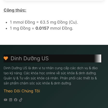
Công thức:
1 mmol Đồng = 63.5 mg Đồng (Cu).
1 mg Đồng =
0.0157
mmol Đồng.
Dinh Dưỡng US
Dinh Dưỡng US là đơn vị tư nhân cung cấp các dịch vụ & đào
tạo kỹ năng: Các khóa học online về sức khỏe & dinh dưỡng.
Quản lý & Tư vấn sức khỏe cá nhân. Phân phối các thiết bị &
sản phẩm chăm sóc sức khỏe & dinh dưỡng.
Theo Dõi Chúng Tôi
Youtube
Linkedin
Facebook
Tiktok