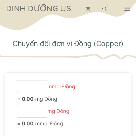
Chuyển
DINH DƯỠNG US
M
đến
nội
dung
Chuyển đổi đơn vị Đồng (Copper)
mmol Đồng
=
0.00
mg Đồng
mg Đồng
=
0.00
mmol Đồng